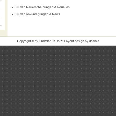
Zu den
Neuerscheinungen & Aktuelles
Zu den
Ankündigungen & News
Copyright © by Christian Teissl ::: Layout design by
dcarter