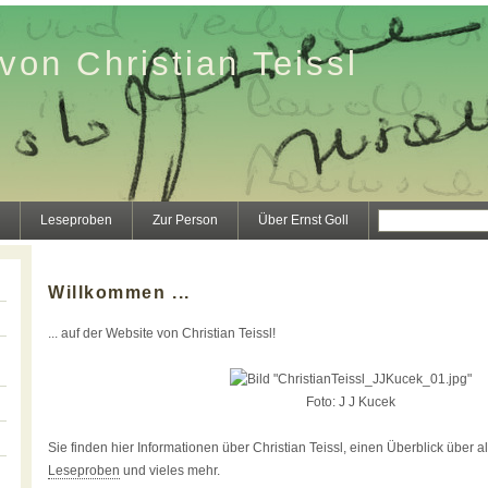
von Christian Teissl
Leseproben
Zur Person
Über Ernst Goll
Willkommen ...
... auf der Website von Christian Teissl!
Foto: J J Kucek
Sie finden hier Informationen über Christian Teissl, einen Überblick über a
Leseproben
und vieles mehr.