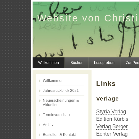
Website von Christi
Willkommen
Bücher
Leseproben
Zur Per
Willkommen
Links
Jahresrückblick 2021
Verlage
Neuerscheinungen &
Aktuelles
Styria Verlag
Terminvorschau
Edition Kürbis
Archiv
Verlag Berger
Echter Verlag
Bestellen & Kontakt